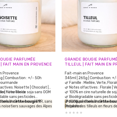
BOUGIE PARFUMÉE
GRANDE BOUGIE PARFUM
 | FAIT MAIN EN PROVENCE
TILLEUL | FAIT MAIN EN 
en Provence
Fait-main en Provence
g | Combustion : +/- 50h
345ml | 265g | Combustion: +/
 Gourmande
🌿 Famille : Miellée, Verte, Flora
actives: Noisette | Chocolat |
🌿 Notes olfactives : Florale | Ve
lle | Fève Tonka
cire naturelle de soja sans OGM
🌿 100% en cire naturelle de s
dable sans pesticides
🌿 Biodégradable sans pesticid
fums de Grasse sans CMR, sans
choisir cette bougie ?
🌿 100% parfums de Grasse sa
Pourquoi choisir cette bou
s noisetiers sauvages des Alpes
Phtalates
Inspirée des tilleuls en fleurs 
arfum de synthèse
rovence, cette bougie diffuse
🌿 Aucun parfum de synthèse
Haute-Provence, cette bougie
bstances cancérigènes
r chaleureuse mêlant noisette
🌿 Sans substances cancérigè
senteur florale, végétale et 