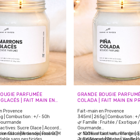
BOUGIE PARFUMÉE
GRANDE BOUGIE PARFUMÉ
GLACÉS | FAIT MAIN EN
COLADA | FAIT MAIN EN 
E
en Provence
Fait-main en Provence
g | Combustion : +/- 50h
345ml | 265g | Combustion : +
 Gourmande
🌿 Famille : Fruitée / Exotique /
factives: Sucre Glace | Accords
Gourmande
rron Glacé | Amande | Praline |
cire naturelle de soja sans OGM
🌿 Notes olfactives : Orange | 
🌿 100% en cire naturelle de s
dable sans pesticides
Jus d’Ananas | Pêche | Vanille |
🌿 Biodégradable sans pesticid