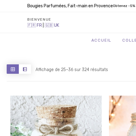
Bougies Parfumées, Fait-main en Provence
Obtenez -5% 
BIENVENUE
🇫🇷
FR
|
🇬🇧
UK
ACCUEIL
COLL
Trié
Affichage de 25–36 sur 324 résultats
du
plus
récent
au
plus
ancien