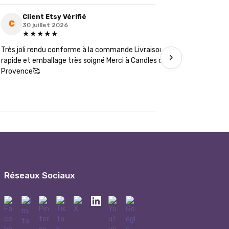
Client Etsy Vérifié
Clie
C
C
30 juillet 2026
19 ju
★★★★★
★★
Très joli rendu conforme à la commande Livraison
J’ai comman
›
rapide et emballage très soigné Merci à Candles of
futures té
Provence🥰
les détails
Réseaux Sociaux