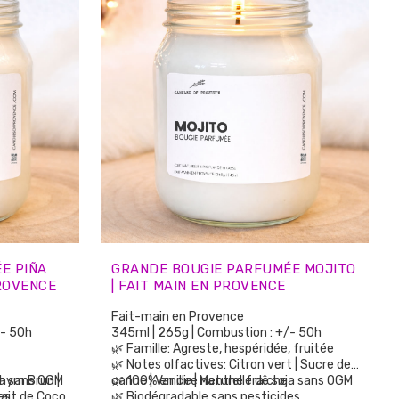
E PIÑA
GRANDE BOUGIE PARFUMÉE MOJITO
PROVENCE
| FAIT MAIN EN PROVENCE
Fait-main en Provence
/- 50h
345ml | 265g | Combustion : +/- 50h
🌿 Famille: Agreste, hespéridée, fruitée
🌿 Notes olfactives: Citron vert | Sucre de
Thym Brun |
oja sans OGM
canne | Vanille | Menthe fraîche
🌿 100% en cire naturelle de soja sans OGM
 Lait de Coco
es
🌿 Biodégradable sans pesticides