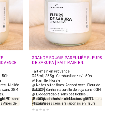
ÉE
GRANDE BOUGIE PARFUMÉE FLEURS
PROVENCE
DE SAKURA | FAIT MAIN EN
PROVENCE
Fait-main en Provence
- 50h
345ml | 265g | Combustion : +/- 50h
le
🌿 Famille: Florale
rte | Miellée
🌿 Notes olfactives: Accord Vert | Fleur de
oja sans OGM
Sakura | Santal
🌿 100% en cire naturelle de soja sans OGM
es
🌿 Biodégradable sans pesticides
ns CMR, sans
gie ?
🌿 100% parfums de Grasse sans CMR, sans
Pourquoi choisir cette bougie ?
des Alpes de
Phtalates
Inspirée des cerisiers japonais en fleurs,
 diffuse une
🌿 Aucun parfum de synthèse
cette bougie Fleur de Sakura diffuse une
nes
délicatement
🌿 Sans substances cancérigènes
senteur florale délicate associée à la