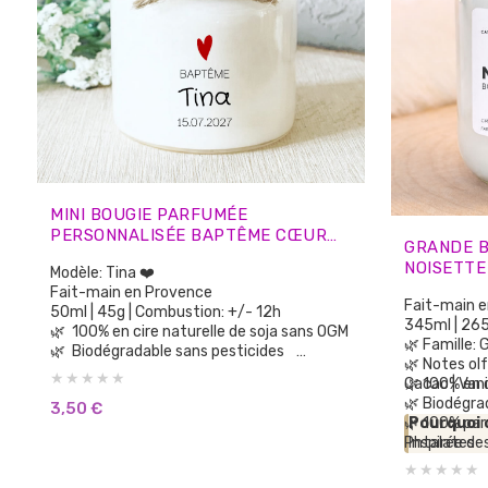
MINI BOUGIE PARFUMÉE
PERSONNALISÉE BAPTÊME CŒUR
GRANDE 
MINIMALISTE – CADEAUX INVITÉS
NOISETTE
Modèle: Tina ❤️
Fait-main en Provence
Fait-main 
50ml | 45g | Combustion: +/- 12h
345ml | 265
🌿 100% en cire naturelle de soja sans OGM
🌿 Famille:
🌿 Biodégradable sans pesticides
🌿 Notes olf
🌿 100% parfums de Grasse sans CMR, sans
Cacao | Vani
🌿 100% en 
Phtalates
🌿 Biodégra
3,50
€
🌿 Aucun parfum de synthèse
🌿 100% par
Pourquoi 
🌿 Sans substances cancérigènes
Phtalates
Inspirée de
🌿 Sans colorants ni teintures
🌿 Aucun p
de Haute-P
🌿 Vegan Cruelty Free: non testée sur les
🌿 Sans su
une senteu