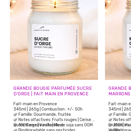
GRANDE BOUGIE PARFUMÉE SUCRE
GRANDE 
D’ORGE | FAIT MAIN EN PROVENCE
MARRONS 
PROVENC
Fait-main en Provence
Fait-main 
345ml | 265g | Combustion : +/- 50h
345ml | 265
🌿 Famille: Gourmande, fruitée
🌿 Famille:
🌿 Notes olfactives: Fruits rouges | Cerise |
🌿 Notes ol
Sucre d’orge | Vanille | Musc
🌿 100% en cire naturelle de soja sans OGM
Fruités | Ma
🌿 100% en 
🌿 Biodégradable sans pesticides
Vanille
🌿 Biodégra