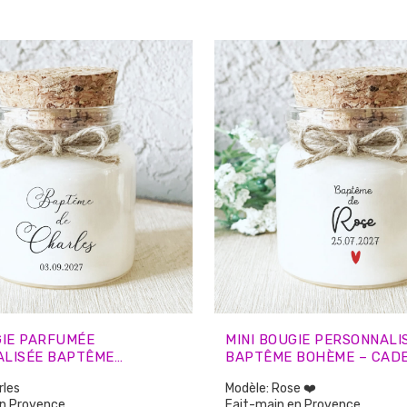
animaux.
🌿 Brûle plus longtemps et plus
que la cire de paraffine
proprement que la cire de paraf
GIE PARFUMÉE
MINI BOUGIE PERSONNALI
ALISÉE BAPTÊME
BAPTÊME BOHÈME – CAD
PHIE – CADEAUX INVITÉS
INVITÉS
rles
Modèle: Rose ❤️
en Provence
Fait-main en Provence