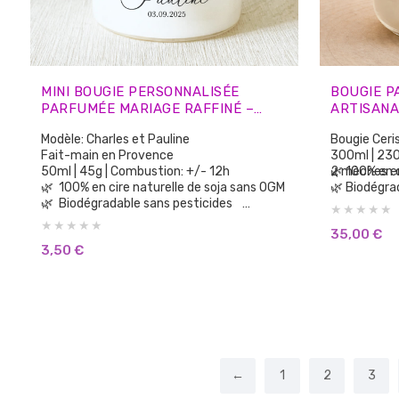
MINI BOUGIE PERSONNALISÉE
BOUGIE P
PARFUMÉE MARIAGE RAFFINÉ –
ARTISANAL
CADEAUX INVITÉS
PROVENC
Modèle: Charles et Pauline
Bougie Ceri
Fait-main en Provence
300ml | 230
50ml | 45g | Combustion: +/- 12h
2 mèches e
🌿 100% en 
🌿 100% en cire naturelle de soja sans OGM
🌿 Biodégra
🌿 Biodégradable sans pesticides
🌿 100% par
🌿 100% parfums de Grasse sans CMR, sans
Phtalates
35,00
€
Phtalates
🌿 Aucun p
3,50
€
🌿 Aucun parfum de synthèse
🌿 Sans su
🌿 Sans substances cancérigènes
🌿 Sans colo
🌿 Sans colorants ni teintures
🌿 Vegan Cru
🌿 Vegan Cruelty Free: non testée sur les
animaux.
animaux.
🌿 Brûle pl
🌿 Brûle plus longtemps et plus
proprement 
proprement que la cire de paraffine
←
1
2
3