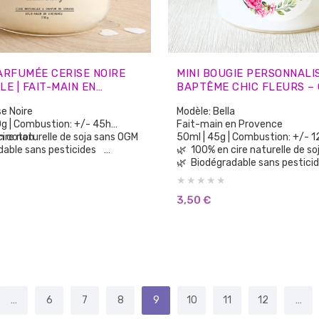
ARFUMÉE CERISE NOIRE
MINI BOUGIE PERSONNALI
E | FAIT-MAIN EN
BAPTÊME CHIC FLEURS –
E
INVITÉS
se Noire
Modèle: Bella
g | Combustion: +/- 45h
Fait-main en Provence
n coton
cire naturelle de soja sans OGM
50ml | 45g | Combustion: +/-
dable sans pesticides
🌿 100% en cire naturelle d
fums de Grasse sans CMR, sans
🌿 Biodégradable sans pestic
🌿 100% parfums de Grasse sans CMR, sans
arfum de synthèse
Phtalates
3,50
€
bstances cancérigènes
🌿 Aucun parfum de synthèse
rants ni teintures
🌿 Sans substances cancérig
elty Free: non testée sur les
🌿 Sans colorants ni teintures
🌿 Vegan Cruelty Free: non testée sur les
us longtemps et plus
animaux.
que la cire de paraffine
🌿 Brûle plus longtemps et plus
proprement que la cire de paraf
…
6
7
8
9
10
11
12
…