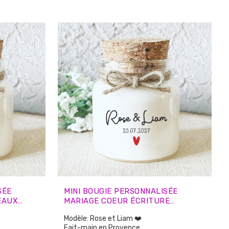
animaux.
🌿 Brûle plus longtemps et plus
fine
proprement que la cire de paraffine
SÉE
MINI BOUGIE PERSONNALISÉE
EAUX
MARIAGE COEUR ÉCRITURE
ROMANTIQUE – CADEAUX INVITÉS
Modèle: Rose et Liam ❤️
Fait-main en Provence