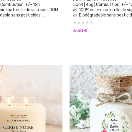
 | Combustion: +/- 12h
50ml | 45g | Combustion: +/-
100% en cire naturelle de soja sans OGM
🌿 100% en cire naturelle d
adable sans pesticides
🌿 Biodégradable sans pestic
🌿 100% parfums de Grasse sans CMR, sans
Phtalates
3,50
€
parfum de synthèse
🌿 Aucun parfum de synthèse
substances cancérigènes
🌿 Sans substances cancérig
lorants ni teintures
🌿 Sans colorants ni teintures
🌿 Vegan Cruelty Free: non testée sur les
animaux.
🌿 Brûle plus longtemps et plus
que la cire de paraffine
proprement que la cire de paraf