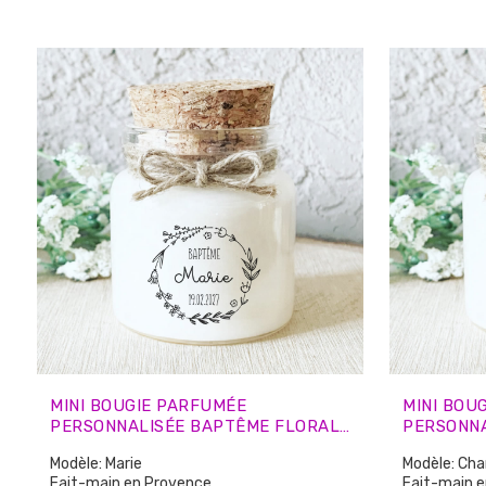
animaux.
animaux.
🌿 Brûle plus longtemps et plus
🌿 Brûle plus longtemps et plus
proprement que la cire de paraffine
proprement 
MINI BOUGIE PARFUMÉE
MINI BOU
PERSONNALISÉE BAPTÊME FLORALE
PERSONN
– CADEAUX INVITÉS
CALLIGRA
Modèle: Marie
Modèle: Cha
Fait-main en Provence
Fait-main 