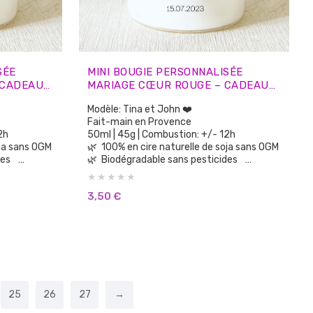
SÉE
MINI BOUGIE PERSONNALISÉE
 CADEAUX
MARIAGE CŒUR ROUGE – CADEAUX
INVITÉS
Modèle: Tina et John ❤️
Fait-main en Provence
 12h
50ml | 45g | Combustion: +/- 12h
e soja sans OGM
🌿 100% en cire naturelle de soja sans OGM
ides
🌿 Biodégradable sans pesticides
🌿 100% parfums de Grasse sans CMR, sans
Phtalates
3,50
€
🌿 Aucun parfum de synthèse
ènes
🌿 Sans substances cancérigènes
🌿 Sans colorants ni teintures
🌿 Vegan Cruelty Free: non testée sur les
animaux.
🌿 Brûle plus longtemps et plus
fine
proprement que la cire de paraffine
25
26
27
→