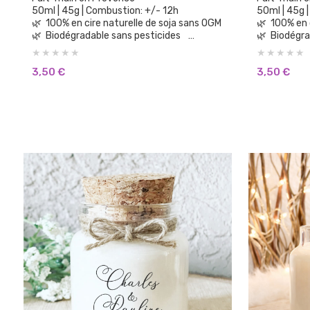
50ml | 45g | Combustion: +/- 12h
50ml | 45g
🌿 100% en cire naturelle de soja sans OGM
🌿 
🌿 Biodégradable sans pesticides
🌿 Biodégr
🌿 100% parfums de Grasse sans CMR, sans
🌿 100% parfums de Grasse sans CMR, sans
Phtalates
Phtalates
3,50
€
3,50
€
🌿 Aucun parfum de synthèse
🌿 Aucun 
🌿 Sans substances cancérigènes
🌿 Sans 
🌿 Sans colorants ni teintures
🌿 Sans co
🌿 Vegan Cruelty Free: non testée sur les
🌿 Vegan Cruelty Free: non testée sur les
animaux.
animaux.
🌿 Brûle plus longtemps et plus
🌿 Brûle plus longtemps et plus
proprement que la cire de paraffine
proprement 