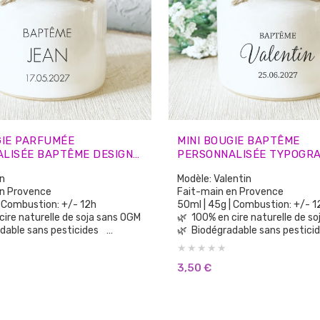
GIE PARFUMÉE
MINI BOUGIE BAPTÊME
LISÉE BAPTÊME DESIGN
PERSONNALISÉE TYPOGRA
CADEAUX INVITÉS
ÉLÉGANTE – CADEAUX IN
n
Modèle: Valentin
en Provence
Fait-main en Provence
 | Combustion: +/- 12h
50ml | 45g | Combustion: +/-
100% en cire naturelle de soja sans OGM
🌿 100% en cire naturelle d
adable sans pesticides
🌿 Biodégradable sans pestic
🌿 100% parfums de Grasse sans CMR, sans
Phtalates
3,50
€
parfum de synthèse
🌿 Aucun parfum de synthèse
substances cancérigènes
🌿 Sans substances cancérig
lorants ni teintures
🌿 Sans colorants ni teintures
🌿 Vegan Cruelty Free: non testée sur les