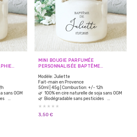
MINI BOUGIE PARFUMÉE
PHIE
PERSONNALISÉE BAPTÊME
VITÉS
CALLIGRAPHIE – CADEAUX INVITÉS
Modèle: Juliette
Fait-main en Provence
 12h
50ml | 45g | Combustion: +/- 12h
e soja sans OGM
🌿 100% en cire naturelle de soja sans OGM
ides
🌿 Biodégradable sans pesticides
🌿 100% parfums de Grasse sans CMR, sans
Phtalates
3,50
€
🌿 Aucun parfum de synthèse
ènes
🌿 Sans substances cancérigènes
🌿 Sans colorants ni teintures
🌿 Vegan Cruelty Free: non testée sur les