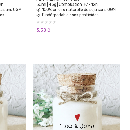
 12h
50ml | 45g | Combustion: +/- 12h
e soja sans OGM
🌿 100% en cire naturelle de soja sans OGM
ides
🌿 Biodégradable sans pesticides
🌿 100% parfums de Grasse sans CMR, sans
Phtalates
3,50
€
🌿 Aucun parfum de synthèse
ènes
🌿 Sans substances cancérigènes
🌿 Sans colorants ni teintures
🌿 Vegan Cruelty Free: non testée sur les
animaux.
🌿 Brûle plus longtemps et plus
fine
proprement que la cire de paraffine