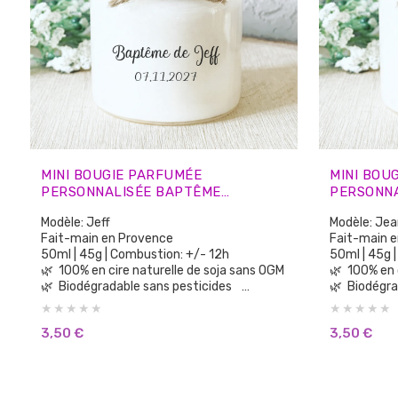
MINI BOUGIE PARFUMÉE
MINI BOU
PERSONNALISÉE BAPTÊME
PERSONNA
ÉCRITURE MANUSCRITE – CADEAUX
ÉPURÉ – 
Modèle: Jeff
Modèle: Jea
INVITÉS
Fait-main en Provence
Fait-main 
50ml | 45g | Combustion: +/- 12h
50ml | 45g
🌿 100% en cire naturelle de soja sans OGM
🌿 
🌿 Biodégradable sans pesticides
🌿 Biodégr
🌿 100% parfums de Grasse sans CMR, sans
🌿 100% parfums de Grasse sans CMR, sans
Phtalates
Phtalates
3,50
€
3,50
€
🌿 Aucun parfum de synthèse
🌿 Aucun 
🌿 Sans substances cancérigènes
🌿 Sans 
🌿 Sans colorants ni teintures
🌿 Sans co
🌿 Vegan Cruelty Free: non testée sur les
🌿 Vegan Cruelty Free: non testée sur les