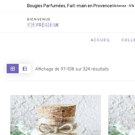
Bougies Parfumées, Fait-main en Provence
Obtenez -5% 
BIENVENUE
🇫🇷
FR
|
🇬🇧
UK
ACCUEIL
COLL
Trié
Affichage de 97–108 sur 324 résultats
du
plus
récent
au
plus
ancien