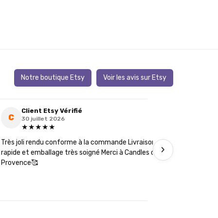
Notre boutique Etsy
Voir les avis sur Etsy
Client Etsy Vérifié
Clie
C
C
30 juillet 2026
19 ju
★★★★★
★★
Très joli rendu conforme à la commande Livraison
J’ai comman
›
rapide et emballage très soigné Merci à Candles of
futures té
Provence🥰
les détails