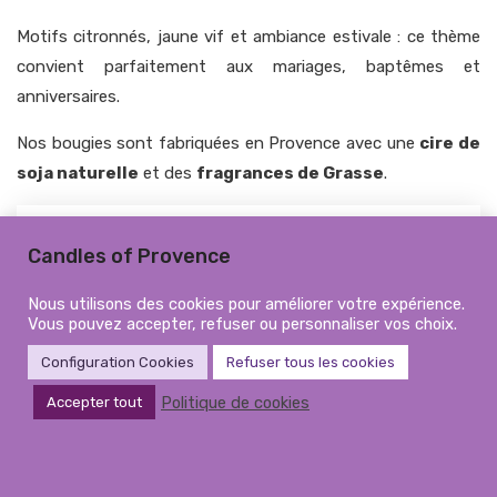
Motifs citronnés, jaune vif et ambiance estivale : ce thème
convient parfaitement aux mariages, baptêmes et
anniversaires.
Nos bougies sont fabriquées en Provence avec une
cire de
soja naturelle
et des
fragrances de Grasse
.
Aucun produit ne correspond à votre sélection.
Candles of Provence
Nous utilisons des cookies pour améliorer votre expérience.
Vous pouvez accepter, refuser ou personnaliser vos choix.
Configuration Cookies
Refuser tous les cookies
Politique de cookies
Accepter tout
Excellent
★★★★★
4,9
|
1068 avis
4565 ventes