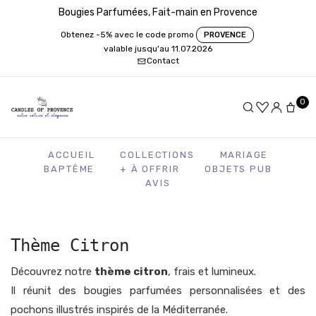
Bougies Parfumées, Fait-main en Provence
Obtenez -5% avec le code promo
PROVENCE
valable jusqu'au 11.07.2026
Contact
0
ACCUEIL
COLLECTIONS
MARIAGE
BAPTÊME
+ À OFFRIR
OBJETS PUB
AVIS
Thème Citron
Découvrez notre
thème citron
, frais et lumineux.
Il réunit des bougies parfumées personnalisées et des
pochons illustrés inspirés de la Méditerranée.