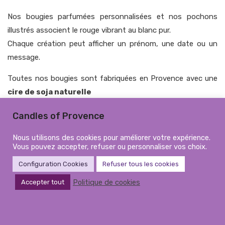
Nos bougies parfumées personnalisées et nos pochons
illustrés associent le rouge vibrant au blanc pur.
Chaque création peut afficher un prénom, une date ou un
message.
Toutes nos bougies sont fabriquées en Provence avec une
cire de soja naturelle
et des
fragrances de Grasse
.
Candles of Provence
Trié
Affichage de 1–12 sur 18 résultats
Nous utilisons des cookies pour améliorer votre expérience.
Vous pouvez accepter, refuser ou personnaliser vos choix.
du
plus
Configuration Cookies
Refuser tous les cookies
récent
Politique de cookies
Accepter tout
au
plus
ancien