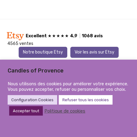
Excellent
★★★★★
4,9
|
1068 avis
4565 ventes
Notre boutique Etsy
Voir les avis sur Etsy
Candles of Provence
Client Etsy Vérifié
C
6 août 2026
★★★★★
Nous utilisons des cookies pour améliorer votre expérience.
Vous pouvez accepter, refuser ou personnaliser vos choix.
Magnifique, je suis contente je ne regrette pas
Par
‹
›
d’avoir commandé
Configuration Cookies
Refuser tous les cookies
Politique de cookies
Accepter tout