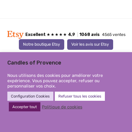
Excellent
★★★★★
4,9
|
1068 avis
4565 ventes
Notre boutique Etsy
Voir les avis sur Etsy
Candles of Provence
Client Etsy Vérifié
C
6 août 2026
★★★★★
Nous utilisons des cookies pour améliorer votre
expérience. Vous pouvez accepter, refuser ou
Magnifique, je suis contente je ne regrette pas
Par
personnaliser vos choix.
‹
›
d’avoir commandé
Configuration Cookies
Refuser tous les cookies
Politique de cookies
Accepter tout