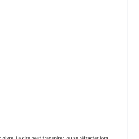
ivre. La cire peut transpirer, ou se rétracter lors