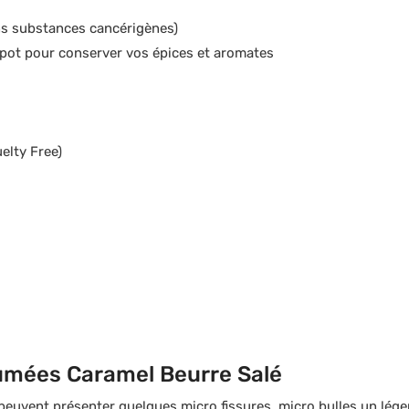
ns substances cancérigènes)
t pot pour conserver vos épices et aromates
elty Free)
umées Caramel Beurre Salé
peuvent présenter quelques micro fissures, micro bulles un léger g