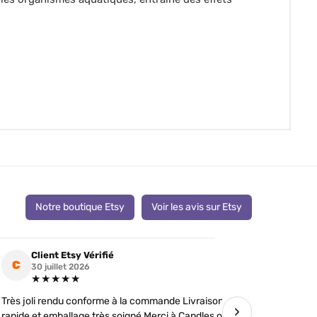
Notre boutique Etsy
Voir les avis sur Etsy
Client Etsy Vérifié
Clien
C
C
30 juillet 2026
19 jui
★★★★★
★★
Très joli rendu conforme à la commande Livraison
J’ai comman
›
rapide et emballage très soigné Merci à Candles of
futures tém