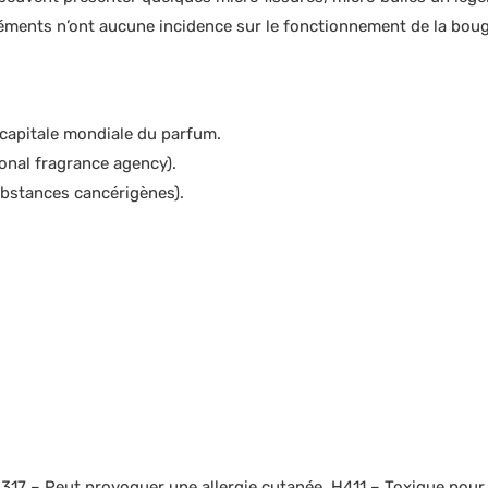
ents n’ont aucune incidence sur le fonctionnement de la bougie 
 capitale mondiale du parfum.
onal fragrance agency).
ubstances cancérigènes).
H317 – Peut provoquer une allergie cutanée, H411 – Toxique pour