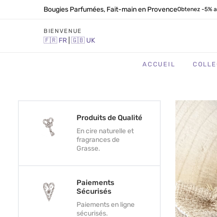
Bougies Parfumées, Fait-main en Provence
Obtenez -5% a
BIENVENUE
🇫🇷
FR
|
🇬🇧
UK
ACCUEIL
COLLE
Produits de Qualité
En cire naturelle et
fragrances de
Grasse.
Paiements
Sécurisés
Paiements en ligne
sécurisés.