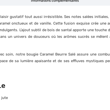
Informations complémentaires
ir gustatif tout aussi irrésistible. Ses notes salées initiales,
amel onctueux et de vanille. Cette fusion exquise crée une 
dulgents. L’ajout subtil de bois de santal apporte une touche de
 dans un univers de douceurs où les arômes sucrés se mêlent 
 avec soin, notre bougie Caramel Beurre Salé assure une combu
space de sa lumière apaisante et de ses effluves mystiques pe
ie
 jute