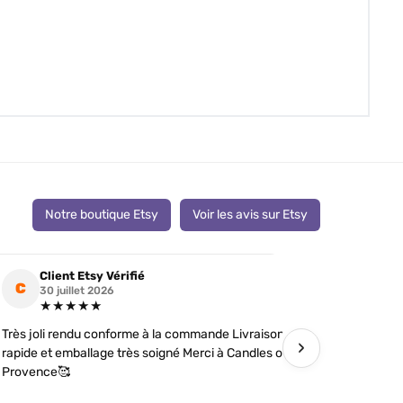
Notre boutique Etsy
Voir les avis sur Etsy
Client Etsy Vérifié
Clien
C
C
30 juillet 2026
19 jui
★★★★★
★★
Très joli rendu conforme à la commande Livraison
J’ai comman
›
rapide et emballage très soigné Merci à Candles of
futures tém
Provence🥰
détails soi