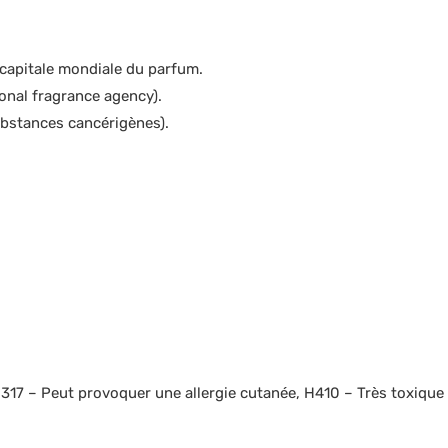
 capitale mondiale du parfum.
onal fragrance agency).
ubstances cancérigènes).
H317 – Peut provoquer une allergie cutanée, H410 – Très toxique