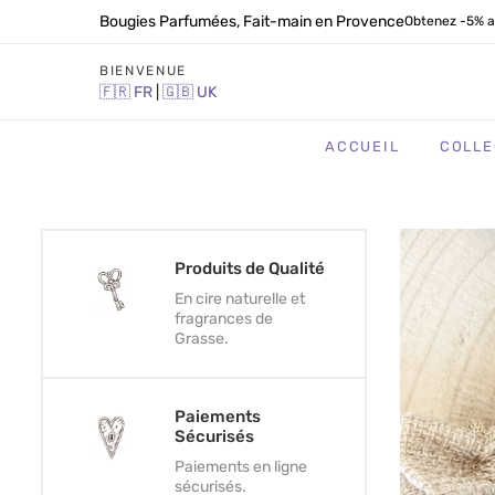
Bougies Parfumées, Fait-main en Provence
Obtenez -5% a
BIENVENUE
🇫🇷
FR
|
🇬🇧
UK
ACCUEIL
COLLE
Produits de Qualité
En cire naturelle et
fragrances de
Grasse.
Paiements
Sécurisés
Paiements en ligne
sécurisés.