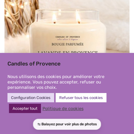
Candles of Provence
Nous utilisons des cookies pour améliorer votre
expérience. Vous pouvez accepter, refuser ou
personnaliser vos choix.
Configuration Cookies
Refuser tous les cookies
Bougie parfumée Lavande en
Politique de cookies
Accepter tout
Provence artisanale | Fait-main
en Provence