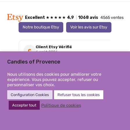
Excellent
★★★★★
4,9
|
1068 avis
4565 ventes
Notre boutique Etsy
Voir les avis sur Etsy
Client Etsy Vérifié
C
6 août 2026
★★★★★
Candles of Provence
Magnifique, je suis contente je ne regrette pas
Par
‹
›
d’avoir commandé
Nous utilisons des cookies pour améliorer votre
expérience. Vous pouvez accepter, refuser ou
personnaliser vos choix.
Configuration Cookies
Refuser tous les cookies
Politique de cookies
Accepter tout