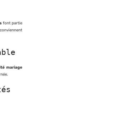
s
font partie
 conviennent
able
ité mariage
rnée.
tés