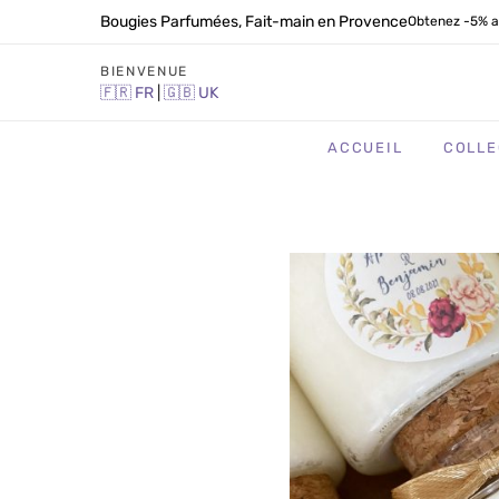
Bougies Parfumées, Fait-main en Provence
Obtenez -5% a
BIENVENUE
🇫🇷
FR
|
🇬🇧
UK
ACCUEIL
COLLE