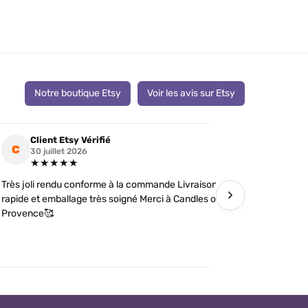
Notre boutique Etsy
Voir les avis sur Etsy
Client Etsy Vérifié
Clien
C
C
30 juillet 2026
19 jui
★★★★★
★★
Très joli rendu conforme à la commande Livraison
J’ai comman
›
rapide et emballage très soigné Merci à Candles of
futures tém
Provence🥰
détails soi