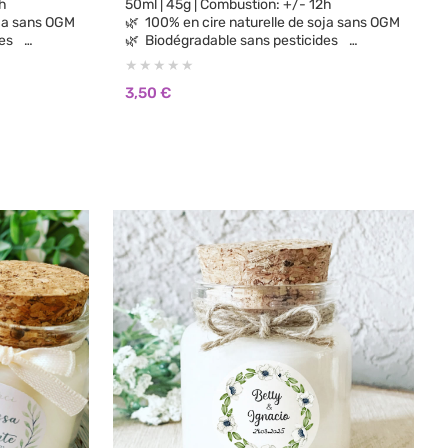
 12h
50ml | 45g | Combustion: +/- 12h
e soja sans OGM
🌿 100% en cire naturelle de soja sans OGM
ides
🌿 Biodégradable sans pesticides
🌿 100% parfums de Grasse sans CMR, sans
Phtalates
3,50
€
🌿 Aucun parfum de synthèse
ènes
🌿 Sans substances cancérigènes
🌿 Sans colorants ni teintures
🌿 Vegan Cruelty Free: non testée sur les
animaux.
🌿 Brûle plus longtemps et plus proprement
que la cire de paraffine