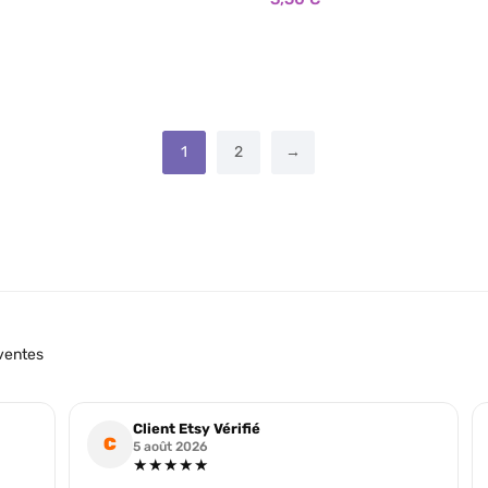
parfum de synthèse
🌿 Aucun parfum de synthèse
substances cancérigènes
🌿 Sans substances cancérig
lorants ni teintures
🌿 Sans colorants ni teintures
🌿 Vegan Cruelty Free: non testée sur les
animaux.
🌿 Brûle plus longtemps et plus proprement
de paraffine
que la cire de paraffine
1
2
→
ventes
Client Etsy Vérifié
C
5 août 2026
★★★★★