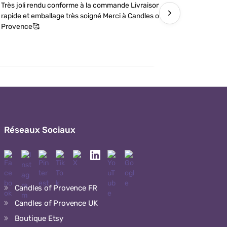
Très joli rendu conforme à la commande Livraison
J’ai comman
›
rapide et emballage très soigné Merci à Candles of
futures tém
Provence🥰
détails soi
Réseaux Sociaux
Candles of Provence FR
Candles of Provence UK
Boutique Etsy