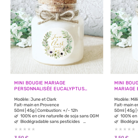
MINI BOUGIE MARIAGE
MINI BOU
PERSONNALISÉE EUCALYPTUS
MARIAGE
ANÉMONES – CADEAUX INVITÉS
– CADEAU
Modèle: June et Clark
Modèle: Mill
Fait-main en Provence
Fait-main e
50ml | 45g | Combustion: +/- 12h
50ml | 45g 
🌿 100% en cire naturelle de soja sans OGM
🌿 
🌿 Biodégradable sans pesticides
🌿 Biodégra
🌿 100% parfums de Grasse sans CMR, sans
🌿 100% parfums de Grasse sans CMR, sans
Phtalates
Phtalates
3,50
€
3,50
€