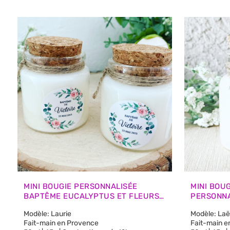
plus
récent
au
plus
ancien
MINI BOUGIE PERSONNALISÉE
MINI BOU
BAPTÊME EUCALYPTUS ET FLEURS
PERSONNA
– CADEAUX INVITÉS
BOHÈME |
Modèle: Laurie
Modèle: Laët
Fait-main en Provence
Fait-main e