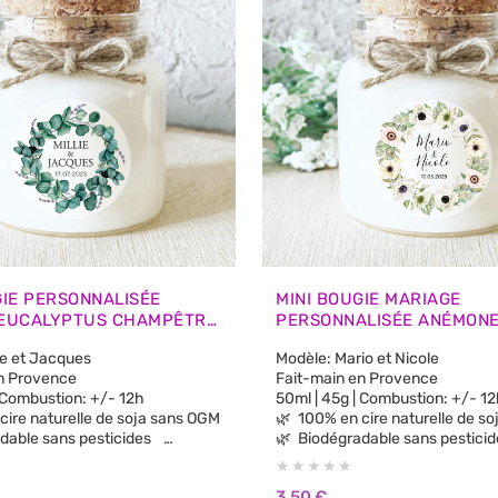
GIE PERSONNALISÉE
MINI BOUGIE MARIAGE
 EUCALYPTUS CHAMPÊTRE
PERSONNALISÉE ANÉMON
X INVITÉS
EUCALYPTUS – CADEAUX 
ie et Jacques
Modèle: Mario et Nicole
n Provence
Fait-main en Provence
| Combustion: +/- 12h
50ml | 45g | Combustion: +/-
100% en cire naturelle de soja sans OGM
🌿 100% en cire naturelle d
dable sans pesticides
🌿 Biodégradable sans pestic
🌿 100% parfums de Grasse sans CMR, sans
Phtalates
3,50
€