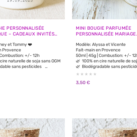
GIE PERSONNALISÉE
MINI BOUGIE PARFUMÉE
UE – CADEAUX INVITÉS
PERSONNALISÉE MARIAGE
FEUILLAGE – CADEAUX IN
tney et Tommy ❤️
Modèle: Alyssa et Vicente
n Provence
Fait-main en Provence
| Combustion: +/- 12h
50ml | 45g | Combustion: +/-
100% en cire naturelle de soja sans OGM
🌿 100% en cire naturelle d
dable sans pesticides
🌿 Biodégradable sans pestic
🌿 100% parfums de Grasse sans CMR, sans
Phtalates
3,50
€
parfum de synthèse
🌿 Aucun parfum de synthèse
substances cancérigènes
🌿 Sans substances cancérig
lorants ni teintures
🌿 Sans colorants ni teintures
🌿 Vegan Cruelty Free: non testée sur les
animaux.
🌿 Brûle plus longtemps et plus proprement
de paraffine
que la cire de paraffine