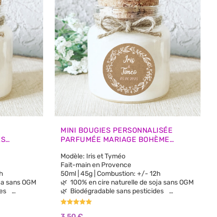
MINI BOUGIES PERSONNALISÉE
ES
PARFUMÉE MARIAGE BOHÈME
INVITÉS
KRAFT – CADEAUX INVITÉS
Modèle: Iris et Tyméo
Fait-main en Provence
 12h
50ml | 45g | Combustion: +/- 12h
e soja sans OGM
🌿 100% en cire naturelle de soja sans OGM
ides
🌿 Biodégradable sans pesticides
🌿 100% parfums de Grasse sans CMR, sans
Phtalates
Note
3,50
€
5.00