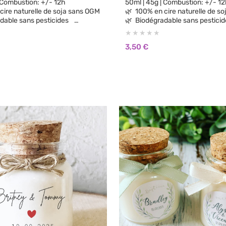
| Combustion: +/- 12h
50ml | 45g | Combustion: +/-
100% en cire naturelle de soja sans OGM
🌿 100% en cire naturelle d
dable sans pesticides
🌿 Biodégradable sans pestic
🌿 100% parfums de Grasse sans CMR, sans
Phtalates
3,50
€
parfum de synthèse
🌿 Aucun parfum de synthèse
substances cancérigènes
🌿 Sans substances cancérig
lorants ni teintures
🌿 Sans colorants ni teintures
🌿 Vegan Cruelty Free: non testée sur les
animaux.
🌿 Brûle plus longtemps et plus proprement
de paraffine
que la cire de paraffine