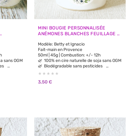
MINI BOUGIE PERSONNALISÉE
ANÉMONES BLANCHES FEUILLAGE –
VITÉS
CADEAU INVITÉ MARIAGE
Modèle: Betty et Ignacio
Fait-main en Provence
 12h
50ml | 45g | Combustion: +/- 12h
e soja sans OGM
🌿 100% en cire naturelle de soja sans OGM
ides
🌿 Biodégradable sans pesticides
🌿 100% parfums de Grasse sans CMR, sans
Phtalates
3,50
€
🌿 Aucun parfum de synthèse
ènes
🌿 Sans substances cancérigènes
🌿 Sans colorants ni teintures
🌿 Vegan Cruelty Free: non testée sur les
animaux.
🌿 Brûle plus longtemps et plus proprement
que la cire de paraffine