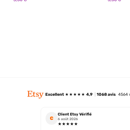
🌿 Aucun parfum de synthèse
🌿 Aucun 
🌿 Sans substances cancérigènes
🌿 Sans 
🌿 Sans colorants ni teintures
🌿 Sans co
🌿 Vegan Cruelty Free: non testée sur les
🌿 Vegan Cruelty Free: non testée sur les
animaux.
animaux.
🌿 Brûle plus longtemps et plus proprement
🌿 Brûle plus longtemps et plus proprement
que la cire de paraffine
que la cire 
Excellent
★★★★★
4,9
|
1068 avis
4564 
Client Etsy Vérifié
C
6 août 2026
★★★★★