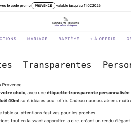
vec le code promo
valable jusqu'au 11.07.2026
PROVENCE
CTIONS
MARIAGE
BAPTÊME
+ À OFFRIR
O
tes Transparentes Pers
en Provence.
votre choix
, avec une
étiquette transparente personnalisée
Noël 40ml
sont idéales pour offrir. Cadeau nounou, atsem, maîtr
 table ou attentions festives pour les proches.
tions tout en laissant apparaître la cire, créant un rendu élégan