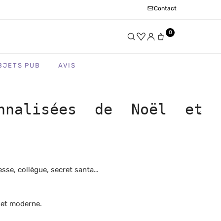
Contact
0
BJETS PUB
AVIS
onnalisées de Noël et
esse, collègue, secret santa…
t et moderne.