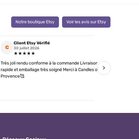
Notre boutique Etsy
Voir les avis sur Etsy
Client Etsy Vérifié
Clien
C
C
30 juillet 2026
19 jui
★★★★★
★★
Très joli rendu conforme à la commande Livraison
J’ai comman
›
rapide et emballage très soigné Merci à Candles of
futures tém
Provence🥰
détails soi