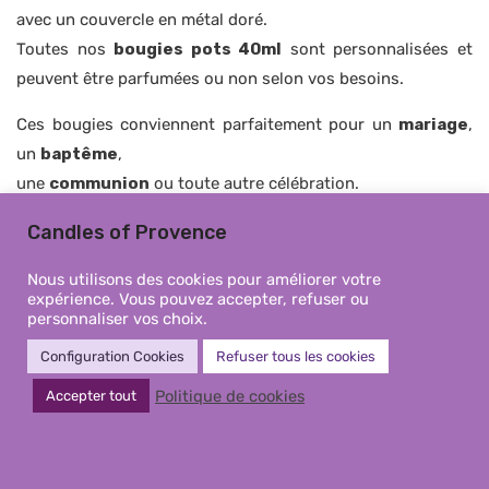
avec un couvercle en métal doré.
Toutes nos
bougies pots 40ml
sont personnalisées et
peuvent être parfumées ou non selon vos besoins.
Ces bougies conviennent parfaitement pour un
mariage
,
un
baptême
,
une
communion
ou toute autre célébration.
Vous choisissez le parfum, le texte, la couleur et le style
Candles of Provence
pour offrir un souvenir unique à vos invités.
Nous utilisons des cookies pour améliorer votre
Coulées avec une cire de soja naturelle et sans OGM, elles
expérience. Vous pouvez accepter, refuser ou
assurent une combustion propre.
personnaliser vos choix.
Elles utilisent des
mèches en coton
.
Configuration Cookies
Refuser tous les cookies
Nos
bougies pots 40ml
sont des cadeaux parfumés
Politique de cookies
Accepter tout
élégants et raffinés, conçus avec soin en Provence.
Trié
Affichage de 1–12 sur 83 résultats