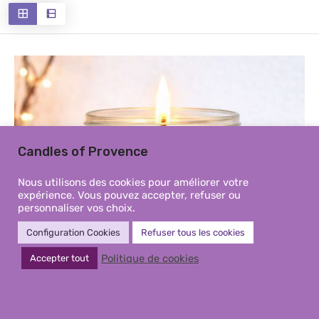
récent
au
plus
ancien
Candles of Provence
Nous utilisons des cookies pour améliorer votre
expérience. Vous pouvez accepter, refuser ou
personnaliser vos choix.
Configuration Cookies
Refuser tous les cookies
Politique de cookies
Accepter tout