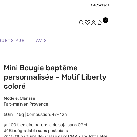
Contact
0
BJETS PUB
AVIS
Mini Bougie baptême
personnalisée – Motif Liberty
coloré
Modèle: Clarisse
Fait-main en Provence
50ml | 45g | Combustion: +/- 12h
🌿 100% en cire naturelle de soja sans OGM
🌿 Biodégradable sans pesticides
🌿 100% parfums de Grasse sans CMR, sans Phtalates