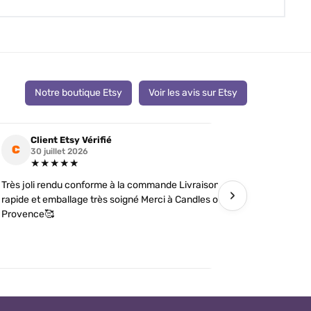
Notre boutique Etsy
Voir les avis sur Etsy
Client Etsy Vérifié
Clien
C
C
30 juillet 2026
19 jui
★★★★★
★★
Très joli rendu conforme à la commande Livraison
J’ai comman
›
rapide et emballage très soigné Merci à Candles of
futures tém
Provence🥰
détails soi