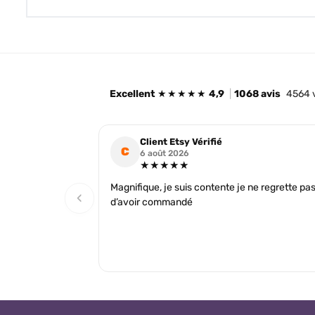
Excellent
★★★★★
4,9
|
1068 avis
4564 
Client Etsy Vérifié
C
6 août 2026
★★★★★
Magnifique, je suis contente je ne regrette pa
‹
d’avoir commandé