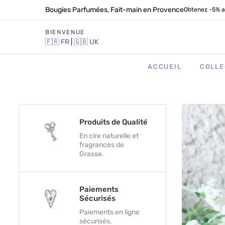
Bougies Parfumées, Fait-main en Provence
Obtenez -5% a
BIENVENUE
🇫🇷
FR
|
🇬🇧
UK
ACCUEIL
COLLE
Produits de Qualité
En cire naturelle et
fragrances de
Grasse.
Paiements
Sécurisés
Paiements en ligne
sécurisés.