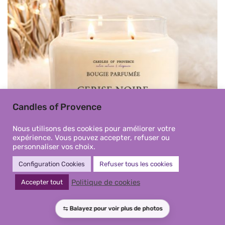
Candles of Provence
Nous utilisons des cookies pour améliorer votre
expérience. Vous pouvez accepter, refuser ou
personnaliser vos choix.
Configuration Cookies
Refuser tous les cookies
Bougie parfumée Cerise Noire
Politique de cookies
Accepter tout
artisanale | Fait-main en
Provence