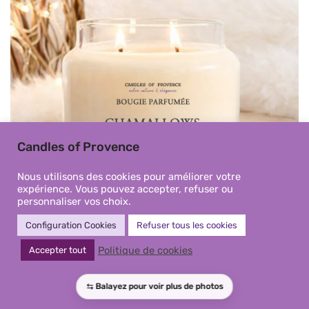
Candles of Provence
Nous utilisons des cookies pour améliorer votre
expérience. Vous pouvez accepter, refuser ou
personnaliser vos choix.
Configuration Cookies
Refuser tous les cookies
Bougie parfumée Chamallows
Politique de cookies
Accepter tout
artisanale | Fait-main en
Provence