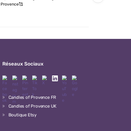
Provence🥰
détails soi
Réseaux Sociaux
Candles of Provence FR
Candles of Provence UK
Boutique Etsy