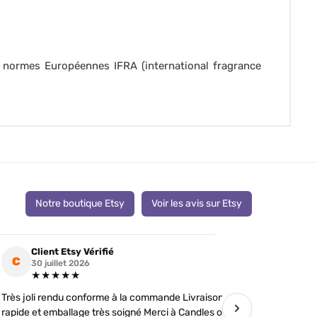
: normes Européennes IFRA (international fragrance
Notre boutique Etsy
Voir les avis sur Etsy
Client Etsy Vérifié
Clien
C
C
30 juillet 2026
19 jui
★★★★★
★★
Très joli rendu conforme à la commande Livraison
J’ai comman
›
rapide et emballage très soigné Merci à Candles of
futures tém