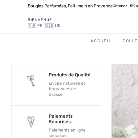
Bougies Parfumées, Fait-main en Provence
Obtenez -5% a
BIENVENUE
🇫🇷
FR
|
🇬🇧
UK
ACCUEIL
COLLE
Produits de Qualité
En cire naturelle et
fragrances de
Grasse.
Paiements
Sécurisés
Paiements en ligne
sécurisés.