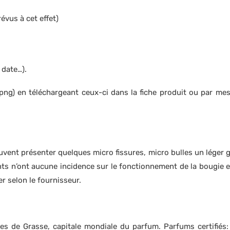
évus à cet effet)
 date…).
 png) en téléchargeant ceux-ci dans la fiche produit ou par mes
vent présenter quelques micro fissures, micro bulles un léger giv
 n’ont aucune incidence sur le fonctionnement de la bougie et t
er selon le fournisseur.
es de Grasse, capitale mondiale du parfum. Parfums certifiés