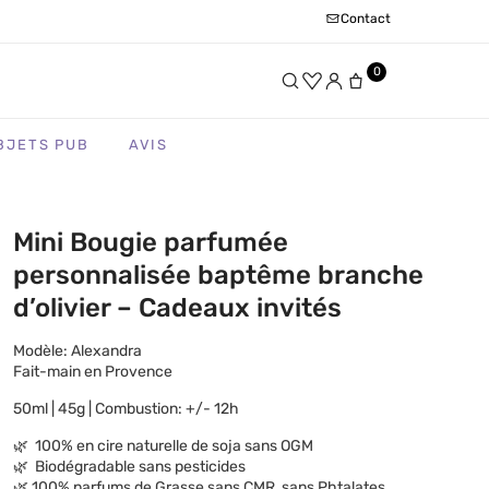
Contact
0
BJETS PUB
AVIS
Mini Bougie parfumée
personnalisée baptême branche
d’olivier – Cadeaux invités
Modèle: Alexandra
Fait-main en Provence
50ml | 45g | Combustion: +/- 12h
🌿 100% en cire naturelle de soja sans OGM
🌿 Biodégradable sans pesticides
🌿 100% parfums de Grasse sans CMR, sans Phtalates