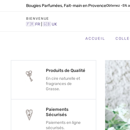
Bougies Parfumées, Fait-main en Provence
Obtenez -5% a
BIENVENUE
🇫🇷
FR
|
🇬🇧
UK
ACCUEIL
COLLE
Produits de Qualité
En cire naturelle et
fragrances de
Grasse.
Paiements
Sécurisés
Paiements en ligne
sécurisés.