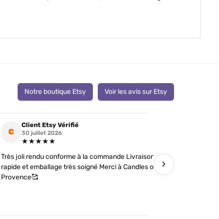
Notre boutique Etsy
Voir les avis sur Etsy
Client Etsy Vérifié
Clien
C
C
30 juillet 2026
19 jui
★★★★★
★★
Très joli rendu conforme à la commande Livraison
J’ai comman
›
rapide et emballage très soigné Merci à Candles of
futures tém
Provence🥰
détails soi