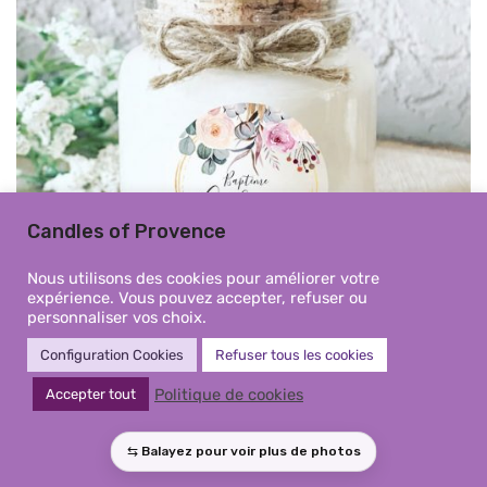
Candles of Provence
Nous utilisons des cookies pour améliorer votre
expérience. Vous pouvez accepter, refuser ou
personnaliser vos choix.
Configuration Cookies
Refuser tous les cookies
Mini Bougie baptême
Politique de cookies
Accepter tout
personnalisée fille – Modèle floral
eucalyptus cercle doré