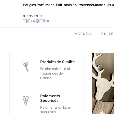
Bougies Parfumées, Fait-main en Provence
Obtenez -5% a
BIENVENUE
🇫🇷
FR
|
🇬🇧
UK
ACCUEIL
COLLE
Produits de Qualité
En cire naturelle et
fragrances de
Grasse.
Paiements
Sécurisés
Paiements en ligne
sécurisés.