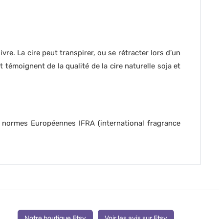
re. La cire peut transpirer, ou se rétracter lors d’un
émoignent de la qualité de la cire naturelle soja et
: normes Européennes IFRA (international fragrance
Notre boutique Etsy
Voir les avis sur Etsy