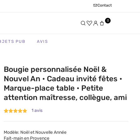
Contact
0
BJETS PUB
AVIS
Bougie personnalisée Noël &
Nouvel An • Cadeau invité fêtes •
Marque-place table • Petite
attention maîtresse, collègue, ami
1
Noté
1
5.00
sur 5 basé
sur
notation
client
Modèle: Noël et Nouvelle Année
Fait-main en Provence