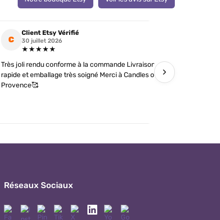
Client Etsy Vérifié
Clien
C
C
30 juillet 2026
19 jui
★★★★★
★★
Très joli rendu conforme à la commande Livraison
J’ai comman
›
rapide et emballage très soigné Merci à Candles of
futures tém
Provence🥰
détails soi
Réseaux Sociaux