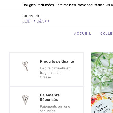
Bougies Parfumées, Fait-main en Provence
Obtenez -5% a
BIENVENUE
🇫🇷
FR
|
🇬🇧
UK
ACCUEIL
COLLE
Produits de Qualité
En cire naturelle et
fragrances de
Grasse.
Paiements
Sécurisés
Paiements en ligne
sécurisés.