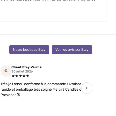
Notre boutique Etsy
Voir les avis sur Etsy
Client Etsy Vérifié
Clien
C
C
30 juillet 2026
19 jui
★★★★★
★★
Très joli rendu conforme à la commande Livraison
J’ai comman
›
rapide et emballage très soigné Merci à Candles of
futures tém
Provence🥰
détails soi