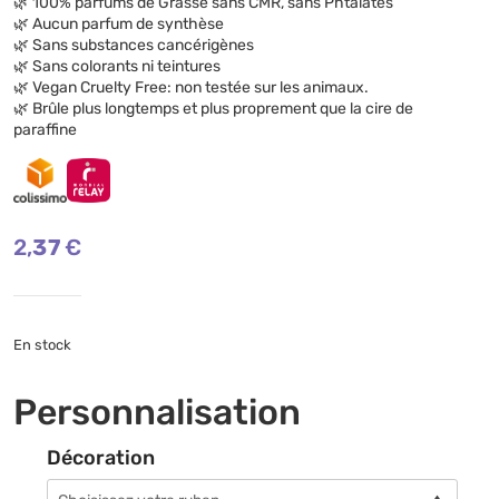
🌿 100% parfums de Grasse sans CMR, sans Phtalates
🌿 Aucun parfum de synthèse
🌿 Sans substances cancérigènes
🌿 Sans colorants ni teintures
🌿 Vegan Cruelty Free: non testée sur les animaux.
🌿 Brûle plus longtemps et plus proprement que la cire de
paraffine
2,37
€
En stock
Personnalisation
Décoration