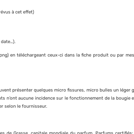
évus à cet effet)
 date…).
 png) en téléchargeant ceux-ci dans la fiche produit ou par mes
vent présenter quelques micro fissures, micro bulles un léger giv
 n’ont aucune incidence sur le fonctionnement de la bougie et t
er selon le fournisseur.
es de Grasse, capitale mondiale du parfum. Parfums certifiés