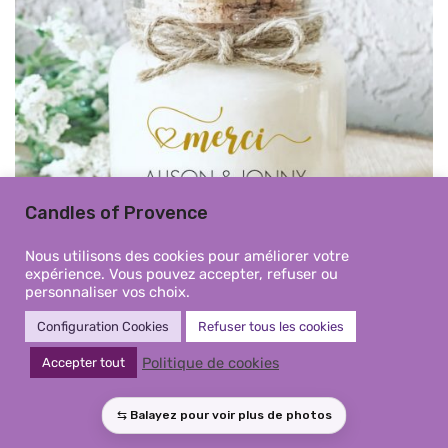
Candles of Provence
Nous utilisons des cookies pour améliorer votre
expérience. Vous pouvez accepter, refuser ou
personnaliser vos choix.
Configuration Cookies
Refuser tous les cookies
Mini Bougie personnalisée merci
Politique de cookies
Accepter tout
doré mariage – Cadeaux invités
mariage