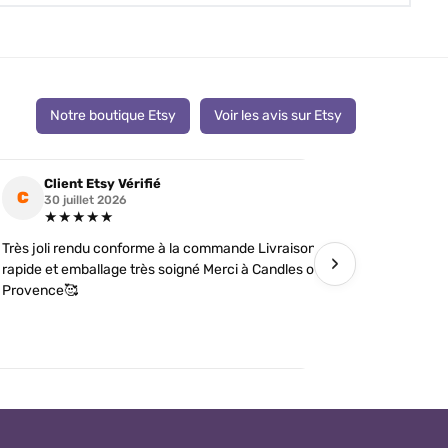
Notre boutique Etsy
Voir les avis sur Etsy
Client Etsy Vérifié
Clien
C
C
30 juillet 2026
19 jui
★★★★★
★★
Très joli rendu conforme à la commande Livraison
J’ai comman
›
rapide et emballage très soigné Merci à Candles of
futures tém
Provence🥰
détails soi