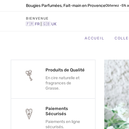
Bougies Parfumées, Fait-main en Provence
Obtenez -5% a
BIENVENUE
🇫🇷
FR
|
🇬🇧
UK
ACCUEIL
COLLE
Produits de Qualité
En cire naturelle et
fragrances de
Grasse.
Paiements
Sécurisés
Paiements en ligne
sécurisés.