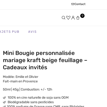
Contact
0
BJETS PUB
AVIS
Mini Bougie personnalisée
mariage kraft beige feuillage –
Cadeaux invités
Modèle: Emilie et Olivier
Fait-main en Provence
50ml | 45g | Combustion: +/- 12h
🌿 100% en cire naturelle de soja sans OGM
🌿 Biodégradable sans pesticides
🌿 100% parfums de Grasse sans CMR, sans Phtalates