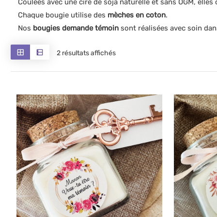
Coulées avec une cire de soja naturelle et sans OGM, elles
Chaque bougie utilise des
mèches en coton
.
Nos
bougies demande témoin
sont réalisées avec soin dans
Trié
2 résultats affichés
du
plus
récent
au
plus
ancien