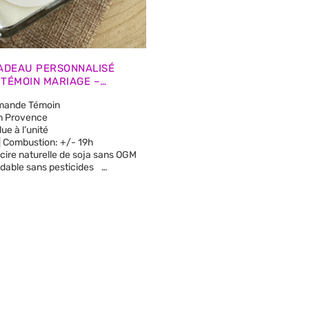
ADEAU PERSONNALISÉ
TÉMOIN MARIAGE –
OURONNE FLEURS ROSÉES
mande Témoin
n Provence
e à l’unité
 | Combustion: +/- 19h
100% en cire naturelle de soja sans OGM
dable sans pesticides
parfum de synthèse
substances cancérigènes
lorants ni teintures
de paraffine