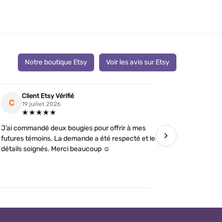
Notre boutique Etsy
Voir les avis sur Etsy
Client Etsy Vérifié
Clien
C
C
19 juillet 2026
19 jui
★★★★★
★★
J’ai commandé deux bougies pour offrir à mes
Articles co
›
futures témoins. La demande a été respecté et les
J’ai pris de
détails soignés. Merci beaucoup ☺️
leur effet. 
soignés. Me