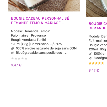
BOUGIE CADEAU PERSONNALISÉ
DEMANDE TÉMOIN MARIAGE –
BOUGIE C
MODÈLE COURONNE FLORALE
DEMANDE 
Modèle: Demande Témoin
MODÈLE C
Fait-main en Provence
Modèle: De
Bougie vendue à l’unité
Fait-main e
120ml | 85g | Combustion: +/- 19h
Bougie vendu
🌿 100% en cire naturelle de soja sans OGM
120ml | 85g
🌿 Biodégradable sans pesticides
🌿 
🌿 100% parfums de Grasse sans CMR, sans
🌿 Biodégra
Phtalates
🌿 100% parfums de Grasse sans CMR, sans
9,47
€
🌿 Aucun parfum de synthèse
Phtalates
Note
🌿 Sans substances cancérigènes
9,47
€
5.00
🌿 Aucun 
sur 5
🌿 Sans colorants ni teintures
🌿 Sans 
🌿 Vegan Cruelty Free: non testée sur les
🌿 Sans co
animaux.
🌿 Vegan Cruelty Free: non testée sur les
🌿 Brûle plus longtemps et plus proprement
animaux.
que la cire de paraffine
🌿 Brûle plus longtemps et plus proprement
que la cire 