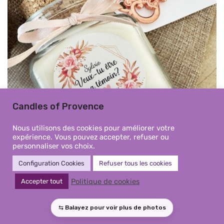
Candles of Provence
Nous utilisons des cookies pour améliorer votre
expérience. Vous pouvez accepter, refuser ou
personnaliser vos choix.
Configuration Cookies
Refuser tous les cookies
Politique de cookies
Accepter tout
Bougie cadeau personnalisé
demande témoin mariage –
Modèle Couronne Fleurs Rosées