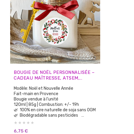
BOUGIE DE NOËL PERSONNALISÉE –
CADEAU MAÎTRESSE, ATSEM,
NOUNOU, AMIS, COLLÈGUES
Modèle: Noël et Nouvelle Année
Fait-main en Provence
Bougie vendue à l’unité
120ml | 85g | Combustion: +/- 19h
🌿 100% en cire naturelle de soja sans OGM
🌿 Biodégradable sans pesticides
🌿 100% parfums de Grasse sans CMR, sans
Phtalates
6,75
€
🌿 Aucun parfum de synthèse