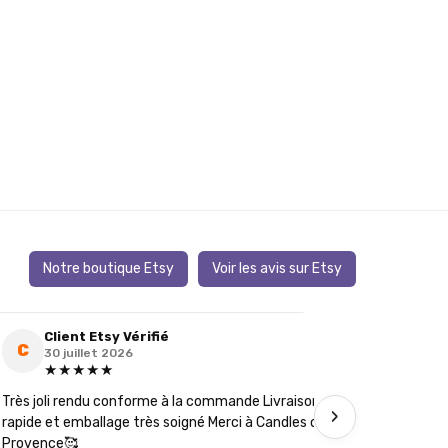
Notre boutique Etsy
Voir les avis sur Etsy
Client Etsy Vérifié
Clie
C
C
30 juillet 2026
19 ju
★★★★★
★★
Très joli rendu conforme à la commande Livraison
J’ai comman
›
rapide et emballage très soigné Merci à Candles of
futures té
Provence🥰
les détails