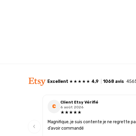
🌿 Sans substances cancérigènes
🌿 Sans colorants ni teintures
🌿 Vegan Cruelty Free: non testée sur les
animaux.
🌿 Brûle plus longtemps et plus
proprement que la cire de paraffine
Excellent
★★★★★
4,9
|
1068 avis
4565
Client Etsy Vérifié
C
6 août 2026
★★★★★
Magnifique, je suis contente je ne regrette pa
‹
d’avoir commandé