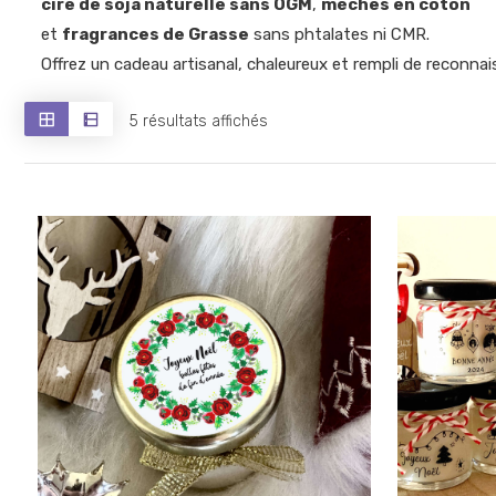
cire de soja naturelle sans OGM
,
mèches en coton
et
fragrances de Grasse
sans phtalates ni CMR.
Offrez un cadeau artisanal, chaleureux et rempli de reconna
Trié
5 résultats affichés
du
plus
récent
au
plus
ancien