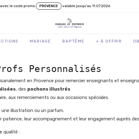
avec le code promo
valable jusqu'au 11.07.2026
PROVENCE
ECTIONS
MARIAGE
BAPTÊME
+ À OFFRIR
O
Profs Personnalisés
tisanalement en Provence pour remercier enseignants et enseignan
lisées
, des
pochons illustrés
laire, aux remerciements ou aux occasions spéciales.
ne illustration ou un parfum.
eur patience, leur accompagnement et leur engagement auprès des
 qualité :