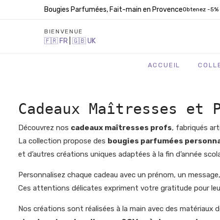
Bougies Parfumées, Fait-main en Provence
Obtenez -5% 
BIENVENUE
🇫🇷
FR
|
🇬🇧
UK
ACCUEIL
COLL
Cadeaux Maîtresses et 
Découvrez nos
cadeaux maîtresses profs
, fabriqués ar
La collection propose des
bougies parfumées personna
et d’autres créations uniques adaptées à la fin d’année sco
Personnalisez chaque cadeau avec un prénom, un message, u
Ces attentions délicates expriment votre gratitude pour l
Nos créations sont réalisées à la main avec des matériaux de