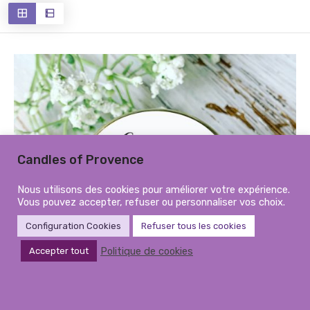
récent
au
plus
ancien
Candles of Provence
Nous utilisons des cookies pour améliorer votre expérience.
Vous pouvez accepter, refuser ou personnaliser vos choix.
Configuration Cookies
Refuser tous les cookies
Politique de cookies
Accepter tout