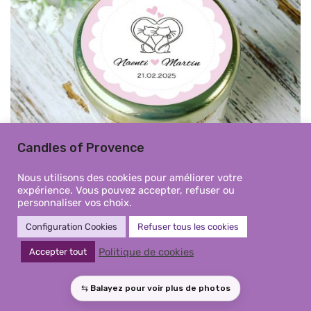
Candles of Provence
Nous utilisons des cookies pour améliorer votre
expérience. Vous pouvez accepter, refuser ou
personnaliser vos choix.
Configuration Cookies
Refuser tous les cookies
Mini Bougie personnalisée motif
Politique de cookies
Accepter tout
chats amoureux – Cadeaux
invités mariage