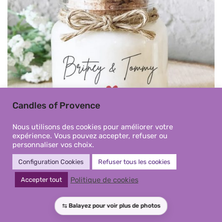
Candles of Provence
Nous utilisons des cookies pour améliorer votre
expérience. Vous pouvez accepter, refuser ou
personnaliser vos choix.
Configuration Cookies
Refuser tous les cookies
Mini Bougie personnalisée
Politique de cookies
Accepter tout
romantique – Cadeaux invités
mariage