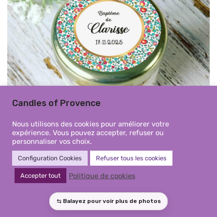
Candles of Provence
Nous utilisons des cookies pour améliorer votre
expérience. Vous pouvez accepter, refuser ou
personnaliser vos choix.
Configuration Cookies
Refuser tous les cookies
Mini Bougie baptême Liberty
Politique de cookies
Accepter tout
multicolore personnalisée –
Cadeaux invités