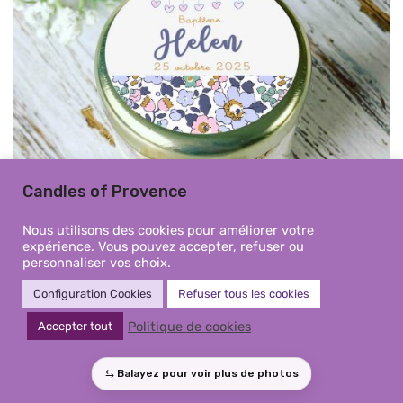
Candles of Provence
Nous utilisons des cookies pour améliorer votre
expérience. Vous pouvez accepter, refuser ou
personnaliser vos choix.
Configuration Cookies
Refuser tous les cookies
Mini Bougie baptême Liberty
Politique de cookies
Accepter tout
Helen personnalisée – cadeau
invités raffinés