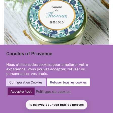
Candles of Provence
Nous utilisons des cookies pour améliorer votre
expérience. Vous pouvez accepter, refuser ou
personnaliser vos choix.
Configuration Cookies
Refuser tous les cookies
Mini Bougie baptême Liberty
Politique de cookies
Accepter tout
bleu personnalisée – Cadeau
invités élégant