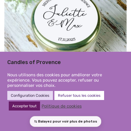
Candles of Provence
Nous utilisons des cookies pour améliorer votre
expérience. Vous pouvez accepter, refuser ou
personnaliser vos choix.
Configuration Cookies
Refuser tous les cookies
Mini Bougie personnalisée
Politique de cookies
Accepter tout
mariage élégant calligraphie –
Cadeaux invités