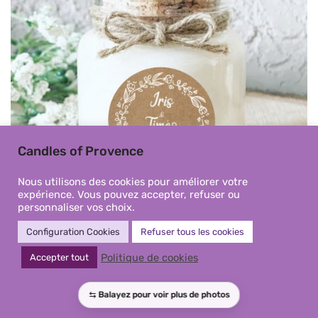
Candles of Provence
Nous utilisons des cookies pour améliorer votre
expérience. Vous pouvez accepter, refuser ou
personnaliser vos choix.
Configuration Cookies
Refuser tous les cookies
Mini Bougies personnalisée
Politique de cookies
Accepter tout
parfumée mariage bohème kraft
– Cadeaux invités