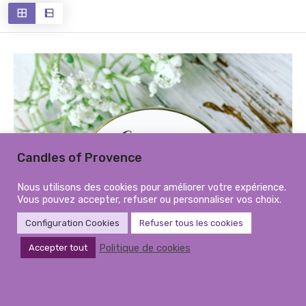
récent
au
plus
ancien
Candles of Provence
Nous utilisons des cookies pour améliorer votre expérience.
Vous pouvez accepter, refuser ou personnaliser vos choix.
Configuration Cookies
Refuser tous les cookies
Politique de cookies
Accepter tout