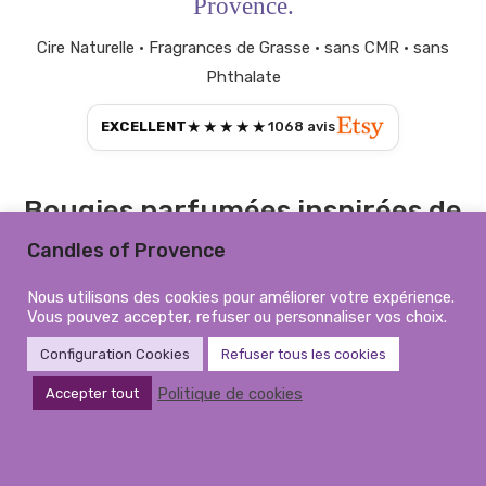
Provence.
Cire Naturelle • Fragrances de Grasse • sans CMR • sans
Phthalate
★★★★★
EXCELLENT
1068
avis
Bougies parfumées inspirées de
la Provence
Candles of Provence
Candles of Provence crée des bougies parfumées
Nous utilisons des cookies pour améliorer votre expérience.
artisanales inspirées de la beauté, des couleurs et des
Vous pouvez accepter, refuser ou personnaliser vos choix.
délicates fragrances du Sud de la France. Nos bougies
Configuration Cookies
Refuser tous les cookies
coulées à la main sont fabriquées avec des cires naturelles
Politique de cookies
Accepter tout
et des parfums raffinés de Grasse, sans substances CMR ni
phtalates, apportant élégance, chaleur et une atmosphère
intemporelle à votre intérieur.