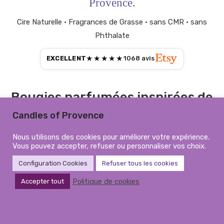
Provence.
Cire Naturelle • Fragrances de Grasse • sans CMR • sans
Phthalate
★★★★★
EXCELLENT
1068
avis
Bougies parfumées inspirées de
la Provence
Candles of Provence
Candles of Provence crée des bougies parfumées
Nous utilisons des cookies pour améliorer votre expérience.
artisanales inspirées de la beauté, des couleurs et des
Vous pouvez accepter, refuser ou personnaliser vos choix.
délicates fragrances du Sud de la France. Nos bougies
Configuration Cookies
Refuser tous les cookies
coulées à la main sont fabriquées avec des cires naturelles
Politique de cookies
Accepter tout
et des parfums raffinés de Grasse, sans substances CMR ni
phtalates, apportant élégance, chaleur et une atmosphère
intemporelle à votre intérieur.